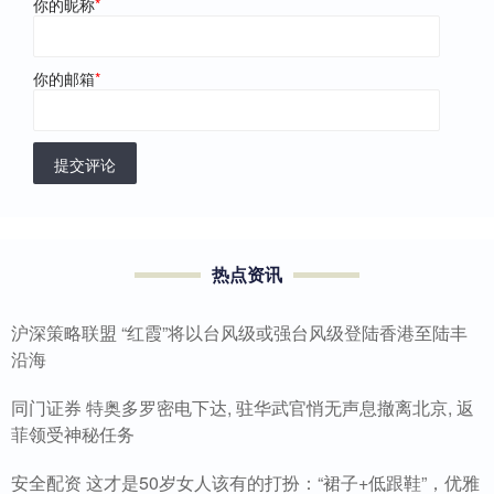
你的昵称
*
你的邮箱
*
提交评论
热点资讯
沪深策略联盟 “红霞”将以台风级或强台风级登陆香港至陆丰
沿海
同门证券 特奥多罗密电下达, 驻华武官悄无声息撤离北京, 返
菲领受神秘任务
安全配资 这才是50岁女人该有的打扮：“裙子+低跟鞋”，优雅