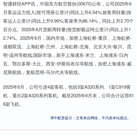
智通财经APP讯，中国东方航空股份(00670)公布，公司2025年6
月客运运力投入(按可用座公里计)同比上升6.54%;旅客周转量(按
客运人公里计)同比上升9.99%;客座率为86.14%，同比上升2.70个
百分点。2025年6月货邮周转量(按货邮载运吨公里计)同比上升1
2.74%。2025年6月，国内市场，加密上海虹桥-重庆、上海虹桥-
成都双流、上海虹桥-兰州、上海虹桥-北海、北京大兴-银川、昆
明-温州等航线;国际市场，新开上海浦东-米兰、上海浦东-日内
瓦、鄂尔多斯-大丘、西安-伊斯坦布尔等航线，加密上海浦东-威
尼斯航线，复航昆明-马尔代夫等航线。
2025年6月，公司引进4架客机，包括3架A320系列、1架C919客
机，退出2架A320系列客机。截至2025年6月末，公司合计运营81
6架飞机。
博牛配资提示：文章来自网络，不代表本站观点。