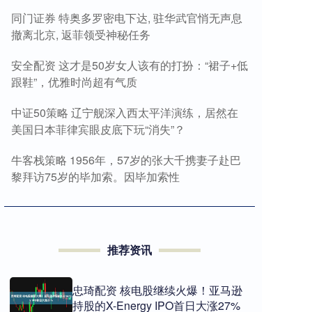
同门证券 特奥多罗密电下达, 驻华武官悄无声息
撤离北京, 返菲领受神秘任务
安全配资 这才是50岁女人该有的打扮：“裙子+低
跟鞋”，优雅时尚超有气质
中证50策略 辽宁舰深入西太平洋演练，居然在
美国日本菲律宾眼皮底下玩“消失”？
牛客栈策略 1956年，57岁的张大千携妻子赴巴
黎拜访75岁的毕加索。因毕加索性
推荐资讯
忠琦配资 核电股继续火爆！亚马逊
持股的X-Energy IPO首日大涨27%