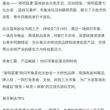
盛会——“港明荔量”荔枝妙会火热开启。活动现场，“港明荔量”C
位出道 ，荔枝元素IP、市集游玩活动吸睛亮眼，吸引了大批市民
游客、青年同胞前来打卡游玩。
此次荔枝妙会为期三天，持续至7月14日，通过一场快闪市集、
一场音乐晚会、两项新品发布，N项打卡活动，深度链接深港澳
台青年同胞情谊、充分展示光明优质品牌和港澳创意产品、尽情
秀出光明产业的硬实力与科创新活力。
美食汇聚，产品赋能！ 快闪市集彰显光明特色
“港明荔量”快闪市集是此次妙会一大特色品牌，现场有超40家品
牌入驻，一同打造美食、文创、科技三大市集，为广大游客朋友
构建起“视觉＋味觉＋体验”的沉浸式游玩空间。
展开剩余76%
市集由“荔量博士”IP点缀，一眼望去，各类特色摊位让人目不暇