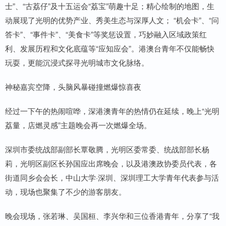
士”、“古荔仔”及十五运会“荔宝”萌趣十足；精心绘制的地图，生
动展现了光明的优势产业、秀美生态与深厚人文； “机会卡”、“问
答卡”、“事件卡”、“美食卡”等奖惩设置，巧妙融入区域政策红
利、发展历程和文化底蕴等“应知应会”。港澳台青年不仅能畅快
玩耍，更能沉浸式探寻光明城市文化脉络。
神秘嘉宾空降，头脑风暴碰撞燃爆惊喜夜
经过一下午的热闹喧哗，深港澳青年的热情仍在延续，晚上“光明
荔量，店燃灵感”主题晚会再一次燃爆全场。
深圳市委统战部副部长覃敬腾，光明区委常委、统战部部长杨
莉，光明区副区长孙国应出席晚会，以及港澳政协委员代表，各
街道同乡会会长，中山大学·深圳、深圳理工大学青年代表参与活
动，现场也聚集了不少的游客朋友。
晚会现场，张若琳、吴国桓、李兴华和三位香港青年，分享了“我