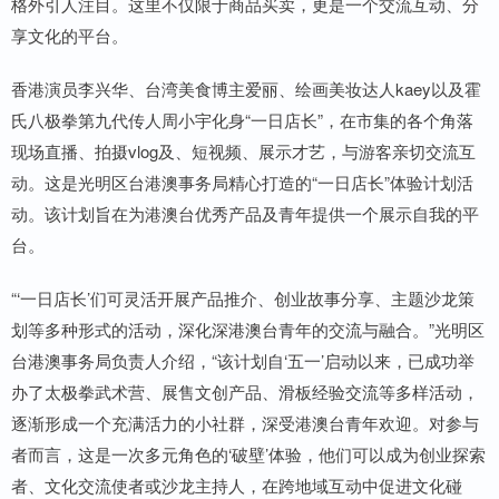
格外引人注目。这里不仅限于商品买卖，更是一个交流互动、分
享文化的平台。
香港演员李兴华、台湾美食博主爱丽、绘画美妆达人kaey以及霍
氏八极拳第九代传人周小宇化身“一日店长”，在市集的各个角落
现场直播、拍摄vlog及、短视频、展示才艺，与游客亲切交流互
动。这是光明区台港澳事务局精心打造的“一日店长”体验计划活
动。该计划旨在为港澳台优秀产品及青年提供一个展示自我的平
台。
“‘一日店长’们可灵活开展产品推介、创业故事分享、主题沙龙策
划等多种形式的活动，深化深港澳台青年的交流与融合。”光明区
台港澳事务局负责人介绍，“该计划自‘五一’启动以来，已成功举
办了太极拳武术营、展售文创产品、滑板经验交流等多样活动，
逐渐形成一个充满活力的小社群，深受港澳台青年欢迎。对参与
者而言，这是一次多元角色的‘破壁’体验，他们可以成为创业探索
者、文化交流使者或沙龙主持人，在跨地域互动中促进文化碰