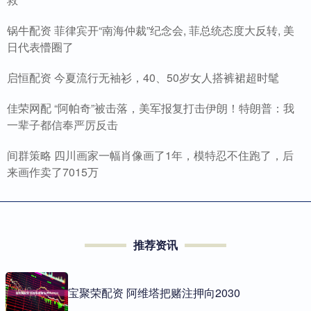
锅牛配资 菲律宾开“南海仲裁”纪念会, 菲总统态度大反转, 美
日代表懵圈了
启恒配资 今夏流行无袖衫，40、50岁女人搭裤裙超时髦
佳荣网配 “阿帕奇”被击落，美军报复打击伊朗！特朗普：我
一辈子都信奉严厉反击
间群策略 四川画家一幅肖像画了1年，模特忍不住跑了，后
来画作卖了7015万
推荐资讯
宝聚荣配资 阿维塔把赌注押向2030