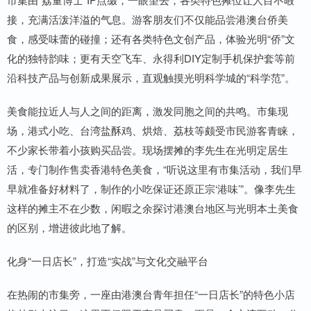
接，充满活泼洋溢的气息。游客朋友们不仅能品尝港澳台侨美
食，感受味蕾的碰撞；还有各类特色文创产品，体验光明“侨”文
化的独特韵味；更有天空飞车、永得利DIY定制手机保护套等前
沿科技产品与创新成果展示，直观触摸光明科学城的“科学范”。
美食能拉近人与人之间的距离，激发同胞之间的共鸣。市集现
场，港式小吃、台湾盐酥鸡、烘焙、荔枝等颇受市民游客青睐，
不少家长带着小孩购买品尝。现场摆摊的李先生在光明定居生
活，专门制作售卖香港特色美食，“听说这里有市集活动，我们早
早就准备好材料了，制作的小吃保证还原正宗‘港味’”。像李先生
这样的摊主不在少数，闲暇之余探讨港澳台地区与光明本土美食
的区别，增进彼此地了解。
化身“一日店长”，打造“实战”与文化交融平台
在热闹的市集旁，一座由港澳台青年担任“一日店长”的特色小店