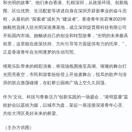
和光明的故事”。他们来自香港、扎根深圳，从政策环境、创新氛
围、区位优势、生活配套等讲述自身在深圳开辟新事业的奋斗历
程，从最初的 “探索者”成长为 “建设者”。香港青年张若琳2023年
她毅然选择入驻光明深港澳基地，成立深圳提普斯科技有限公司
开拓国内市场。她畅谈自己的创业和转型故事，“光明的未来极具
前景，这里能在政策扶持、方向引导等方面提供有力的托举。”，
正是香港青年在光明逐梦的生动写照。
维斯乐队带来的精彩演奏，将现场氛围推至高潮。璀璨的舞台灯
光照亮夜空，市民和游客纷纷登上开放麦舞台，悦耳的歌声与澎
湃的鼓点激荡碰撞，在虹桥公园南广场上空久久回荡。
作为“文化、科技与青春活力”创新实践的一场盛会，“港明荔量”荔
枝妙会以荔枝为媒，以城市为盘，架起一座连接深港青年心灵、
共绘大湾区美好未来的桥梁。
（主办方供图）