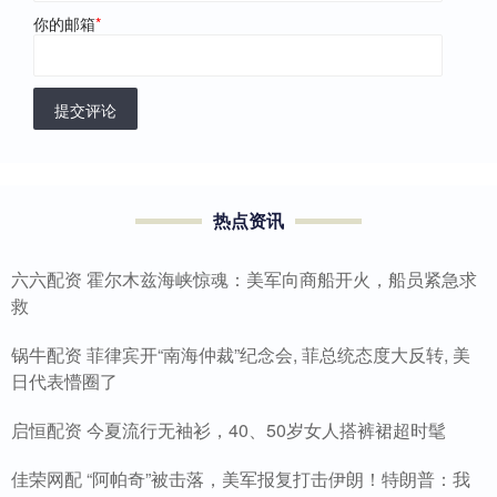
你的邮箱
*
提交评论
热点资讯
六六配资 霍尔木兹海峡惊魂：美军向商船开火，船员紧急求
救
锅牛配资 菲律宾开“南海仲裁”纪念会, 菲总统态度大反转, 美
日代表懵圈了
启恒配资 今夏流行无袖衫，40、50岁女人搭裤裙超时髦
佳荣网配 “阿帕奇”被击落，美军报复打击伊朗！特朗普：我