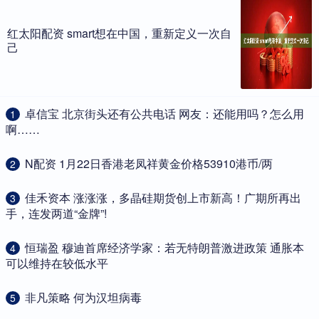
红太阳配资 smart想在中国，重新定义一次自
己
​卓信宝 北京街头还有公共电话 网友：还能用吗？怎么用
1
啊……
​N配资 1月22日香港老凤祥黄金价格53910港币/两
2
​佳禾资本 涨涨涨，多晶硅期货创上市新高！广期所再出
3
手，连发两道“金牌”!
​恒瑞盈 穆迪首席经济学家：若无特朗普激进政策 通胀本
4
可以维持在较低水平
​非凡策略 何为汉坦病毒
5