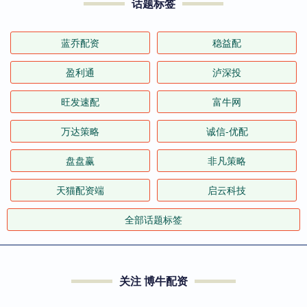
话题标签
蓝乔配资
稳益配
盈利通
泸深投
旺发速配
富牛网
万达策略
诚信-优配
盘盘赢
非凡策略
天猫配资端
启云科技
全部话题标签
关注 博牛配资