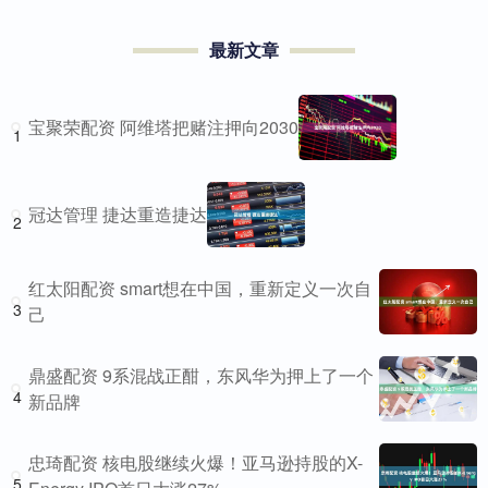
最新文章
宝聚荣配资 阿维塔把赌注押向2030
1
冠达管理 捷达重造捷达
2
红太阳配资 smart想在中国，重新定义一次自
3
己
鼎盛配资 9系混战正酣，东风华为押上了一个
4
新品牌
忠琦配资 核电股继续火爆！亚马逊持股的X-
5