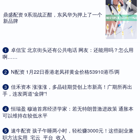
鼎盛配资 9系混战正酣，东风华为押上了一个
新品牌
​卓信宝 北京街头还有公共电话 网友：还能用吗？怎么用
1
啊……
​N配资 1月22日香港老凤祥黄金价格53910港币/两
2
​佳禾资本 涨涨涨，多晶硅期货创上市新高！广期所再出
3
手，连发两道“金牌”!
​恒瑞盈 穆迪首席经济学家：若无特朗普激进政策 通胀本
4
可以维持在较低水平
​速牛配资 孩子午睡两小时，轻松赚3000元！这些副业兼
5
职方法实用_宅云_平台_收入