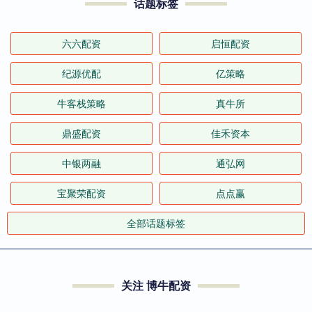
话题标签
六六配资
启恒配资
纪源优配
亿策略
牛客栈策略
真牛所
鼎盛配资
佳禾资本
中银两融
通弘网
宝聚荣配资
点点赢
全部话题标签
关注 博牛配资