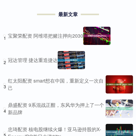
最新文章
宝聚荣配资 阿维塔把赌注押向2030
1
冠达管理 捷达重造捷达
2
红太阳配资 smart想在中国，重新定义一次自
3
己
鼎盛配资 9系混战正酣，东风华为押上了一个
4
新品牌
忠琦配资 核电股继续火爆！亚马逊持股的X-
5