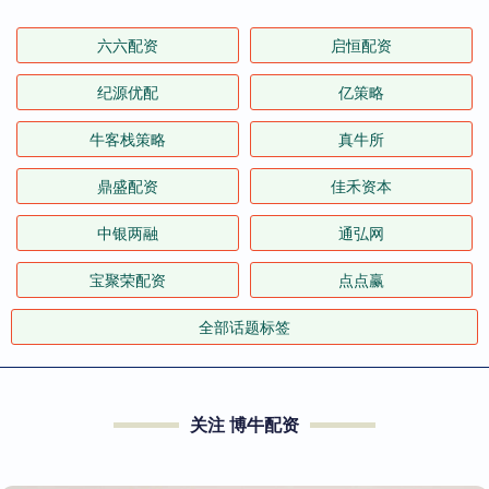
六六配资
启恒配资
纪源优配
亿策略
牛客栈策略
真牛所
鼎盛配资
佳禾资本
中银两融
通弘网
宝聚荣配资
点点赢
全部话题标签
关注 博牛配资