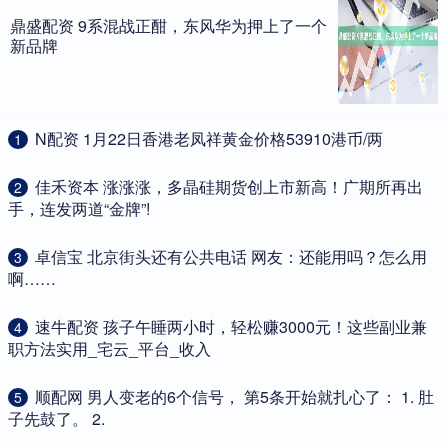
鼎盛配资 9系混战正酣，东风华为押上了一个
新品牌
​N配资 1月22日香港老凤祥黄金价格53910港币/两
1
​佳禾资本 涨涨涨，多晶硅期货创上市新高！广期所再出
2
手，连发两道“金牌”!
​卓信宝 北京街头还有公共电话 网友：还能用吗？怎么用
3
啊……
​速牛配资 孩子午睡两小时，轻松赚3000元！这些副业兼
4
职方法实用_宅云_平台_收入
​顺配网 男人变老的6个信号， 第5条开始就扎心了： 1. 肚
5
子先鼓了。 2.